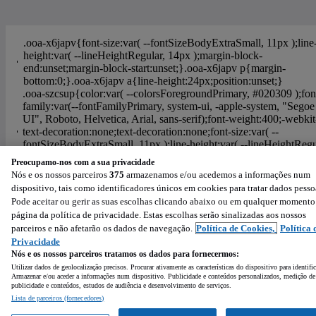
Preocupamo-nos com a sua privacidade
Nós e os nossos parceiros
375
armazenamos e/ou acedemos a informações num
Ajuda
Política de Cookies
Configurações de privacidade
dispositivo, tais como identificadores únicos em cookies para tratar dados pesso
Condições de Utilização
Política de Privacidade
Pode aceitar ou gerir as suas escolhas clicando abaixo ou em qualquer momento
página da política de privacidade. Estas escolhas serão sinalizadas aos nossos
Powered by
:
parceiros e não afetarão os dados de navegação.
Política de Cookies,
Política 
Privacidade
Nós e os nossos parceiros tratamos os dados para fornecermos:
Utilizar dados de geolocalização precisos. Procurar ativamente as características do dispositivo para identifi
Armazenar e/ou aceder a informações num dispositivo. Publicidade e conteúdos personalizados, medição de
publicidade e conteúdos, estudos de audiência e desenvolvimento de serviços.
Lista de parceiros (fornecedores)